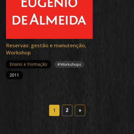
Reservas: gestão e manutenção,
Workshop
Ensino e Formação
Workshops
2011
1
2
»