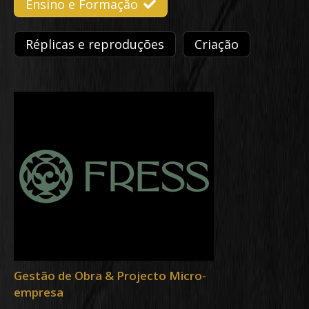
Ensino e Formação
Réplicas e reproduções
Criação
Gestão de Obra & Projecto Micro-
empresa