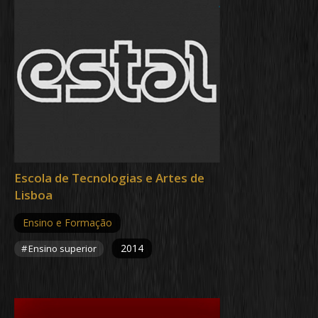
Escola de Tecnologias e Artes de
Lisboa
Ensino e Formação
2014
Ensino superior