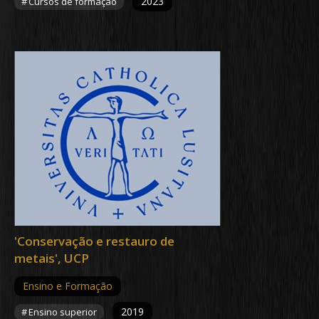
2023
Cursos de formação
'Conservação e restauro de
metais', UCP
Ensino e Formação
2019
Ensino superior