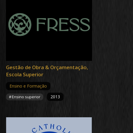
Gestão de Obra & Orçamentação,
Escola Superior
Ensino e Formação
2013
Ensino superior