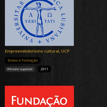
Empreendedorismo cultural, UCP
Ensino e Formação
2011
Ensino superior