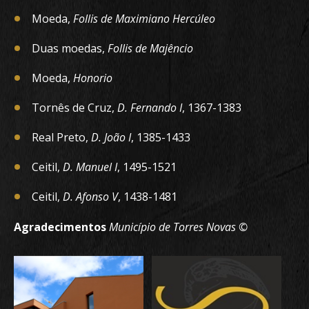
Moeda,
Follis de Maximiano Hercúleo
Duas moedas,
Follis de Majêncio
Moeda,
Honorio
Tornês de Cruz,
D. Fernando I
, 1367-1383
Real Preto,
D. João I
, 1385-1433
Ceitil,
D. Manuel I
, 1495-1521
Ceitil,
D. Afonso V
, 1438-1481
Agradecimentos
Município de Torres Novas ©